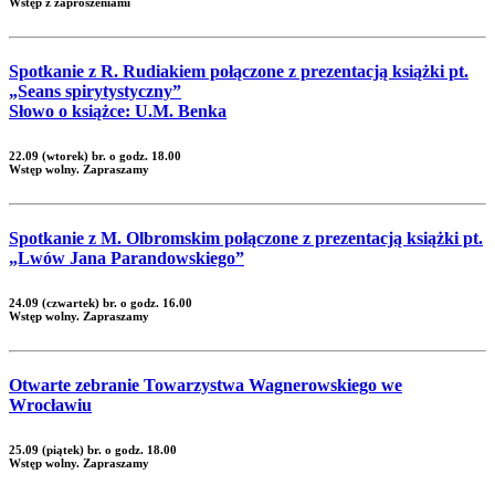
Wstęp z zaproszeniami
Spotkanie z R. Rudiakiem połączone z prezentacją książki pt.
„Seans spirytystyczny”
Słowo o książce: U.M. Benka
22.09 (wtorek) br. o godz. 18.00
Wstęp wolny. Zapraszamy
Spotkanie z M. Olbromskim połączone z prezentacją książki pt.
„Lwów Jana Parandowskiego”
24.09 (czwartek) br. o godz. 16.00
Wstęp wolny. Zapraszamy
Otwarte zebranie Towarzystwa Wagnerowskiego we
Wrocławiu
25.09 (piątek) br. o godz. 18.00
Wstęp wolny. Zapraszamy