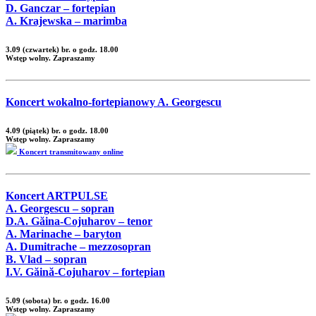
D. Ganczar – fortepian
A. Krajewska – marimba
3.09 (czwartek) br. o godz. 18.00
Wstęp wolny. Zapraszamy
Koncert wokalno-fortepianowy A. Georgescu
4.09 (piątek) br. o godz. 18.00
Wstęp wolny. Zapraszamy
Koncert transmitowany online
Koncert ARTPULSE
A. Georgescu – sopran
D.A. Găina-Cojuharov – tenor
A. Marinache – baryton
A. Dumitrache – mezzosopran
B. Vlad – sopran
I.V. Găină-Cojuharov – fortepian
5.09 (sobota) br. o godz. 16.00
Wstęp wolny. Zapraszamy