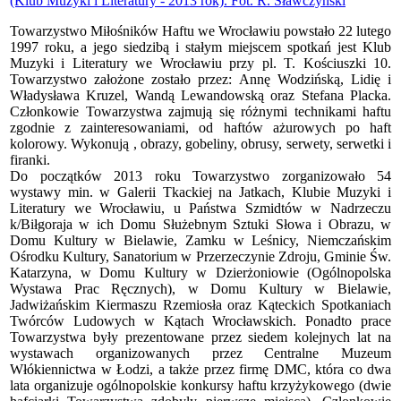
Towarzystwo Miłośników Haftu we Wrocławiu powstało 22 lutego
1997 roku, a jego siedzibą i stałym miejscem spotkań jest Klub
Muzyki i Literatury we Wrocławiu przy pl. T. Kościuszki 10.
Towarzystwo założone zostało przez: Annę Wodzińską, Lidię i
Władysława Kruzel, Wandą Lewandowską oraz Stefana Placka.
Członkowie Towarzystwa zajmują się różnymi technikami haftu
zgodnie z zainteresowaniami, od haftów ażurowych po haft
kolorowy. Wykonują , obrazy, gobeliny, obrusy, serwety, serwetki i
firanki.
Do początków 2013 roku Towarzystwo zorganizowało 54
wystawy min. w Galerii Tkackiej na Jatkach, Klubie Muzyki i
Literatury we Wrocławiu, u Państwa Szmidtów w Nadrzeczu
k/Biłgoraja w ich Domu Służebnym Sztuki Słowa i Obrazu, w
Domu Kultury w Bielawie, Zamku w Leśnicy, Niemczańskim
Ośrodku Kultury, Sanatorium w Przerzeczynie Zdroju, Gminie Św.
Katarzyna, w Domu Kultury w Dzierżoniowie (Ogólnopolska
Wystawa Prac Ręcznych), w Domu Kultury w Bielawie,
Jadwiżańskim Kiermaszu Rzemiosła oraz Kąteckich Spotkaniach
Twórców Ludowych w Kątach Wrocławskich. Ponadto prace
Towarzystwa były prezentowane przez siedem kolejnych lat na
wystawach organizowanych przez Centralne Muzeum
Włókiennictwa w Łodzi, a także przez firmę DMC, która co dwa
lata organizuje ogólnopolskie konkursy haftu krzyżykowego (dwie