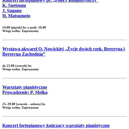
Koncert fortepianowy pt. „Polscy kompozytorzy”
K. Suetsugu
J. Sugano
H. Matsumoto
14.08 (piątek) br. o godz. 16.00
Wstęp wolny. Zapraszamy
Wystawa akwarel O. Nowickiej „Życie dwóch rzek. Berezyna i
Berezyna Zachodnia”
do 25.08 (wtorek) br.
Wstęp wolny. Zapraszamy
Warsztaty pianistyczne
Prowadzenie: P. Melka
25–29.08 (wtorek – sobota) br.
Wstęp wolny. Zapraszamy
Koncert fortepianowy kończący warsztaty pianistyczne