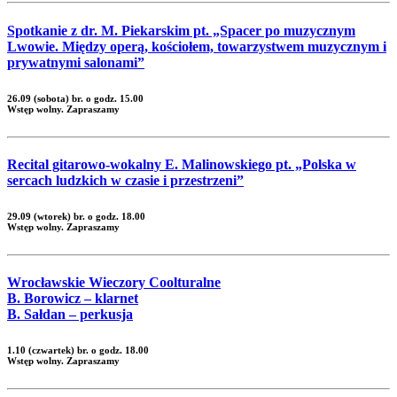
Spotkanie z dr. M. Piekarskim pt. „Spacer po muzycznym
Lwowie. Między operą, kościołem, towarzystwem muzycznym i
prywatnymi salonami”
26.09 (sobota) br. o godz. 15.00
Wstęp wolny. Zapraszamy
Recital gitarowo-wokalny E. Malinowskiego pt. „Polska w
sercach ludzkich w czasie i przestrzeni”
29.09 (wtorek) br. o godz. 18.00
Wstęp wolny. Zapraszamy
Wrocławskie Wieczory Coolturalne
B. Borowicz – klarnet
B. Sałdan – perkusja
1.10 (czwartek) br. o godz. 18.00
Wstęp wolny. Zapraszamy