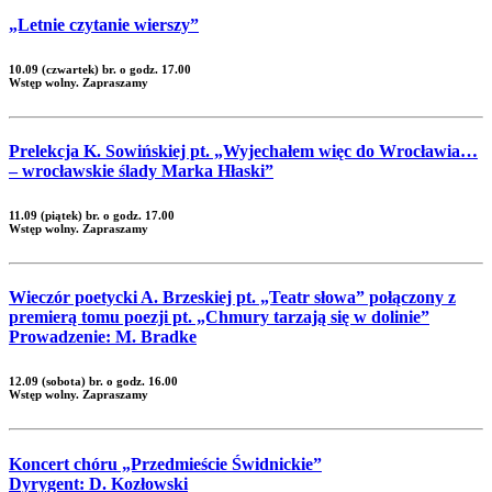
„Letnie czytanie wierszy”
10.09 (czwartek) br. o godz. 17.00
Wstęp wolny. Zapraszamy
Prelekcja K. Sowińskiej pt. „Wyjechałem więc do Wrocławia…
– wrocławskie ślady Marka Hłaski”
11.09 (piątek) br. o godz. 17.00
Wstęp wolny. Zapraszamy
Wieczór poetycki A. Brzeskiej pt. „Teatr słowa” połączony z
premierą tomu poezji pt. „Chmury tarzają się w dolinie”
Prowadzenie: M. Bradke
12.09 (sobota) br. o godz. 16.00
Wstęp wolny. Zapraszamy
Koncert chóru „Przedmieście Świdnickie”
Dyrygent: D. Kozłowski