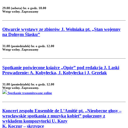
29.08 (sobota) br. o godz. 18.00
Wstęp wolny. Zapraszamy
Otwarcie wystawy ze zbiorów J. Wolniaka pt. „Stan wojenny
na Dolnym Śląsku”
31.08 (poniedziałek) br. o godz. 12.00
Wstęp wolny. Zapraszamy
Spotkanie poświęcone książce „Opór” pod redakcja J. Laski
Prowadzenie: A. Kobyłecka, J. Kobyłecka i J. Grzelak
31.08 (poniedziałek) br. o godz. 12.00
Wstęp wolny. Zapraszamy.
Spotkanie transmitowane online
Koncert zespołu Ensemble de L’Amitié pt. „Nieobecne głosy –
wrocławskie spotkania z muzyką kobiet” połączony z
wykładem kompozytorki U. Kozy
K. Koczur – skrzypce