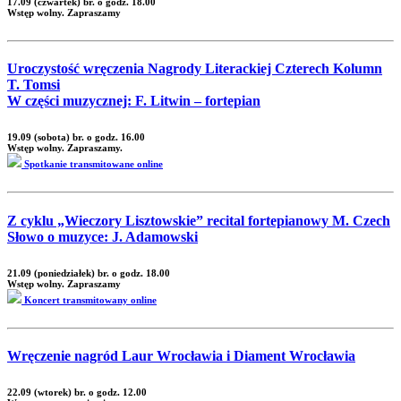
17.09 (czwartek) br. o godz. 18.00
Wstęp wolny. Zapraszamy
Uroczystość wręczenia Nagrody Literackiej Czterech Kolumn
T. Tomsi
W części muzycznej: F. Litwin – fortepian
19.09 (sobota) br. o godz. 16.00
Wstęp wolny. Zapraszamy.
Spotkanie transmitowane online
Z cyklu „Wieczory Lisztowskie” recital fortepianowy M. Czech
Słowo o muzyce: J. Adamowski
21.09 (poniedziałek) br. o godz. 18.00
Wstęp wolny. Zapraszamy
Koncert transmitowany online
Wręczenie nagród Laur Wrocławia i Diament Wrocławia
22.09 (wtorek) br. o godz. 12.00