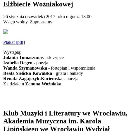
Elżbiecie Woźniakowej
26 stycznia (czwartek) 2017 roku o godz. 18.00
Wstęp wolny. Zapraszamy
Plakat [pdf]
Wystąpią:
Jolanta Tomaszunas
- skrzypce
Izabella Degen
- poezja
Wanda Szymanowska
- fortepian i wspomnienia
Beata Sielicka-Kowalska
- gitara i ballady
Renata Zagajczyk-Kociemska
- poezja
Z udziałem
Zenona Woźniaka
Klub Muzyki i Literatury we Wrocławiu,
Akademia Muzyczna im. Karola
Lipińskiego we Wrocławiu Wydział