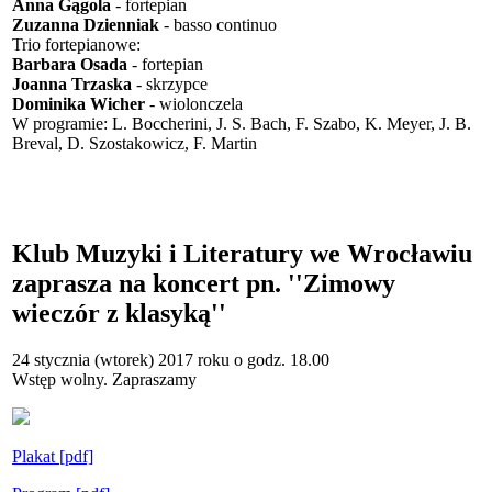
Anna Gągola
- fortepian
Zuzanna Dzienniak
- basso continuo
Trio fortepianowe:
Barbara Osada
- fortepian
Joanna Trzaska
- skrzypce
Dominika Wicher
- wiolonczela
W programie: L. Boccherini, J. S. Bach, F. Szabo, K. Meyer, J. B.
Breval, D. Szostakowicz, F. Martin
Klub Muzyki i Literatury we Wrocławiu
zaprasza na koncert pn. ''Zimowy
wieczór z klasyką''
24 stycznia (wtorek) 2017 roku o godz. 18.00
Wstęp wolny. Zapraszamy
Plakat [pdf]