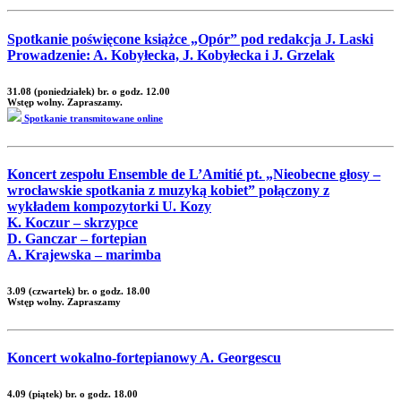
Spotkanie poświęcone książce „Opór” pod redakcja J. Laski
Prowadzenie: A. Kobyłecka, J. Kobyłecka i J. Grzelak
31.08 (poniedziałek) br. o godz. 12.00
Wstęp wolny. Zapraszamy.
Spotkanie transmitowane online
Koncert zespołu Ensemble de L’Amitié pt. „Nieobecne głosy –
wrocławskie spotkania z muzyką kobiet” połączony z
wykładem kompozytorki U. Kozy
K. Koczur – skrzypce
D. Ganczar – fortepian
A. Krajewska – marimba
3.09 (czwartek) br. o godz. 18.00
Wstęp wolny. Zapraszamy
Koncert wokalno-fortepianowy A. Georgescu
4.09 (piątek) br. o godz. 18.00