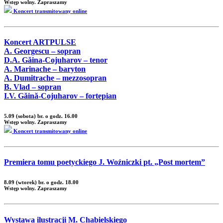
Wstęp wolny. Zapraszamy
Koncert transmitowany online
Koncert ARTPULSE
A. Georgescu – sopran
D.A. Găina-Cojuharov – tenor
A. Marinache – baryton
A. Dumitrache – mezzosopran
B. Vlad – sopran
I.V. Găină-Cojuharov – fortepian
5.09 (sobota) br. o godz. 16.00
Wstęp wolny. Zapraszamy
Koncert transmitowany online
Premiera tomu poetyckiego J. Woźniczki pt. „Post mortem”
8.09 (wtorek) br. o godz. 18.00
Wstęp wolny. Zapraszamy
Wystawa ilustracji M. Chabielskiego