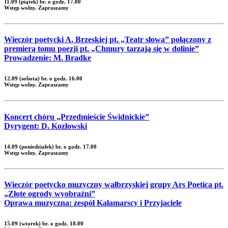
11.09 (piątek) br. o godz. 17.00
Wstęp wolny. Zapraszamy
Wieczór poetycki A. Brzeskiej pt. „Teatr słowa” połączony z
premierą tomu poezji pt. „Chmury tarzają się w dolinie”
Prowadzenie: M. Bradke
12.09 (sobota) br. o godz. 16.00
Wstęp wolny. Zapraszamy
Koncert chóru „Przedmieście Świdnickie”
Dyrygent: D. Kozłowski
14.09 (poniedziałek) br. o godz. 17.00
Wstęp wolny. Zapraszamy
Wieczór poetycko muzyczny wałbrzyskiej grupy Ars Poetica pt.
„Złote ogrody wyobraźni”
Oprawa muzyczna: zespół Kałamarscy i Przyjaciele
15.09 (wtorek) br. o godz. 18.00