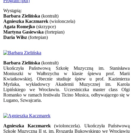
Program [pdf]
Wystąpią:
Barbara Zielińska
(kontralt)
Agnieszka Kaczmarek
(wiolonczela)
Agata Romejko
(skrzypce)
Martyna Gasiewska
(fortepian)
Daria Wilsz
(fortepian)
Barbara Zielińska
(kontralt)
Ukończyła Państwową Szkołę Muzyczną im. Stanisława
Moniuszki w Wałbrzychu w klasie śpiewu prof. Marii
Kwiatkowskiej. Obecnie studiuje śpiew u prof. Kazimierza
Myrlaka, wykładowcy Akademii Muzycznej im. Karola
Lipińskiego we Wrocławiu. Uczestniczka master class Olgi
Romanko w ramach festiwalu Ticino Musica, odbywającego się w
Lugano, Szwajcaria.
Agnieszka Kaczmarek
(wiolonczela). Ukończyła Państwową
Szkołę Muzyczną II st. im. Ryszarda Bukowskiego we Wrocławiu