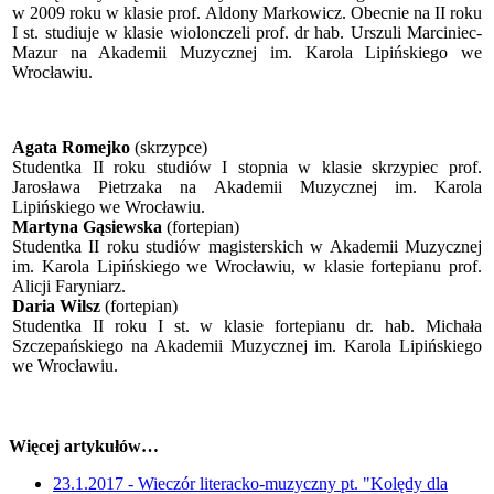
w 2009 roku w klasie prof. Aldony Markowicz. Obecnie na II roku
I st. studiuje w klasie wiolonczeli prof. dr hab. Urszuli Marciniec-
Mazur na Akademii Muzycznej im. Karola Lipińskiego we
Wrocławiu.
Agata Romejko
(skrzypce)
Studentka II roku studiów I stopnia w klasie skrzypiec prof.
Jarosława Pietrzaka na Akademii Muzycznej im. Karola
Lipińskiego we Wrocławiu.
Martyna Gąsiewska
(fortepian)
Studentka II roku studiów magisterskich w Akademii Muzycznej
im. Karola Lipińskiego we Wrocławiu, w klasie fortepianu prof.
Alicji Faryniarz.
Daria Wilsz
(fortepian)
Studentka II roku I st. w klasie fortepianu dr. hab. Michała
Szczepańskiego na Akademii Muzycznej im. Karola Lipińskiego
we Wrocławiu.
Więcej artykułów…
23.1.2017 - Wieczór literacko-muzyczny pt. "Kolędy dla