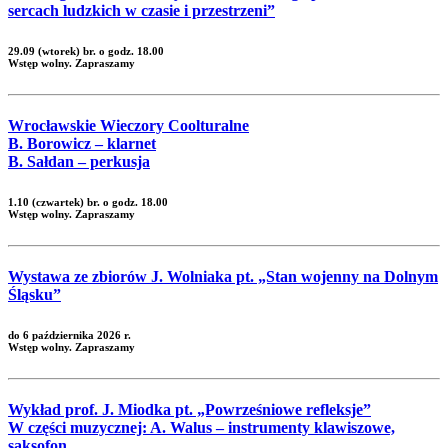
sercach ludzkich w czasie i przestrzeni”
29.09 (wtorek) br. o godz. 18.00
Wstęp wolny. Zapraszamy
Wrocławskie Wieczory Coolturalne
B. Borowicz – klarnet
B. Sałdan – perkusja
1.10 (czwartek) br. o godz. 18.00
Wstęp wolny. Zapraszamy
Wystawa ze zbiorów J. Wolniaka pt. „Stan wojenny na Dolnym
Śląsku”
do 6 października 2026 r.
Wstęp wolny. Zapraszamy
Wykład prof. J. Miodka pt. „Powrześniowe refleksje”
W części muzycznej: A. Walus – instrumenty klawiszowe,
saksofon