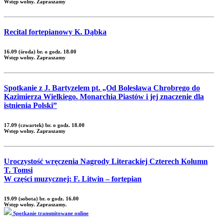
Wstęp wolny. Zapraszamy
Recital fortepianowy K. Dąbka
16.09 (środa) br. o godz. 18.00
Wstęp wolny. Zapraszamy
Spotkanie z J. Bartyzelem pt. „Od Bolesława Chrobrego do
Kazimierza Wielkiego. Monarchia Piastów i jej znaczenie dla
istnienia Polski”
17.09 (czwartek) br. o godz. 18.00
Wstęp wolny. Zapraszamy
Uroczystość wręczenia Nagrody Literackiej Czterech Kolumn
T. Tomsi
W części muzycznej: F. Litwin – fortepian
19.09 (sobota) br. o godz. 16.00
Wstęp wolny. Zapraszamy.
Spotkanie transmitowane online