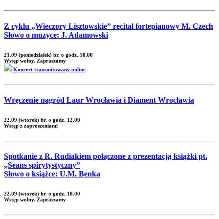
Z cyklu „Wieczory Lisztowskie” recital fortepianowy M. Czech
Słowo o muzyce: J. Adamowski
21.09 (poniedziałek) br. o godz. 18.00
Wstęp wolny. Zapraszamy
Koncert transmitowany online
Wręczenie nagród Laur Wrocławia i Diament Wrocławia
22.09 (wtorek) br. o godz. 12.00
Wstęp z zaproszeniami
Spotkanie z R. Rudiakiem połączone z prezentacją książki pt.
„Seans spirytystyczny”
Słowo o książce: U.M. Benka
22.09 (wtorek) br. o godz. 18.00
Wstęp wolny. Zapraszamy