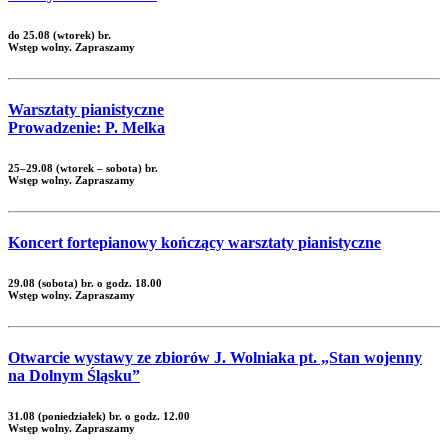
do 25.08 (wtorek) br.
Wstęp wolny. Zapraszamy
Warsztaty pianistyczne
Prowadzenie: P. Melka
25–29.08 (wtorek – sobota) br.
Wstęp wolny. Zapraszamy
Koncert fortepianowy kończący warsztaty pianistyczne
29.08 (sobota) br. o godz. 18.00
Wstęp wolny. Zapraszamy
Otwarcie wystawy ze zbiorów J. Wolniaka pt. „Stan wojenny
na Dolnym Śląsku”
31.08 (poniedziałek) br. o godz. 12.00
Wstęp wolny. Zapraszamy