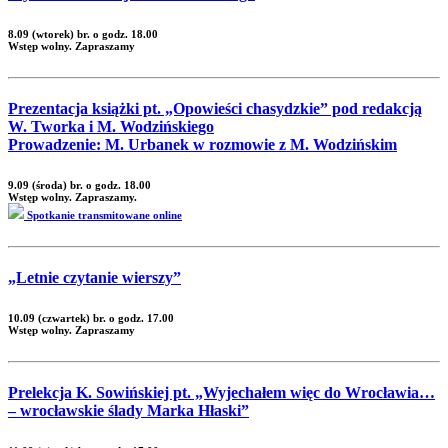
8.09 (wtorek) br. o godz. 18.00
Wstęp wolny. Zapraszamy
Prezentacja książki pt. „Opowieści chasydzkie” pod redakcją
W. Tworka i M. Wodzińskiego
Prowadzenie: M. Urbanek w rozmowie z M. Wodzińskim
9.09 (środa) br. o godz. 18.00
Wstęp wolny. Zapraszamy.
Spotkanie transmitowane online
„Letnie czytanie wierszy”
10.09 (czwartek) br. o godz. 17.00
Wstęp wolny. Zapraszamy
Prelekcja K. Sowińskiej pt. „Wyjechałem więc do Wrocławia…
– wrocławskie ślady Marka Hłaski”