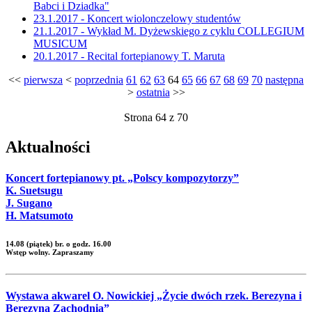
Babci i Dziadka"
23.1.2017 - Koncert wiolonczelowy studentów
21.1.2017 - Wykład M. Dyżewskiego z cyklu COLLEGIUM
MUSICUM
20.1.2017 - Recital fortepianowy T. Maruta
<<
pierwsza
<
poprzednia
61
62
63
64
65
66
67
68
69
70
następna
>
ostatnia
>>
Strona 64 z 70
Aktualności
Koncert fortepianowy pt. „Polscy kompozytorzy”
K. Suetsugu
J. Sugano
H. Matsumoto
14.08 (piątek) br. o godz. 16.00
Wstęp wolny. Zapraszamy
Wystawa akwarel O. Nowickiej „Życie dwóch rzek. Berezyna i
Berezyna Zachodnia”