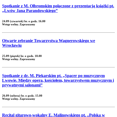
Spotkanie z M. Olbromskim połączone z prezentacją książki pt.
„Lwów Jana Parandowskiego”
24.09 (czwartek) br. o godz. 16.00
Wstęp wolny. Zapraszamy
Otwarte zebranie Towarzystwa Wagnerowskiego we
Wrocławiu
25.09 (piątek) br. o godz. 18.00
Wstęp wolny. Zapraszamy
Spotkanie z dr. M. Piekarskim pt. „Spacer po muzycznym
Lwowie. Między operą, kościołem, towarzystwem muzycznym i
prywatnymi salonami”
26.09 (sobota) br. o godz. 15.00
Wstęp wolny. Zapraszamy
Recital gitarowo-wokalny E. Malinowskiego pt. „Polska w