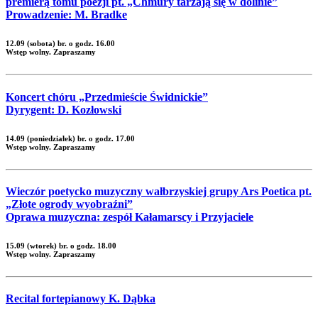
premierą tomu poezji pt. „Chmury tarzają się w dolinie”
Prowadzenie: M. Bradke
12.09 (sobota) br. o godz. 16.00
Wstęp wolny. Zapraszamy
Koncert chóru „Przedmieście Świdnickie”
Dyrygent: D. Kozłowski
14.09 (poniedziałek) br. o godz. 17.00
Wstęp wolny. Zapraszamy
Wieczór poetycko muzyczny wałbrzyskiej grupy Ars Poetica pt.
„Złote ogrody wyobraźni”
Oprawa muzyczna: zespół Kałamarscy i Przyjaciele
15.09 (wtorek) br. o godz. 18.00
Wstęp wolny. Zapraszamy
Recital fortepianowy K. Dąbka