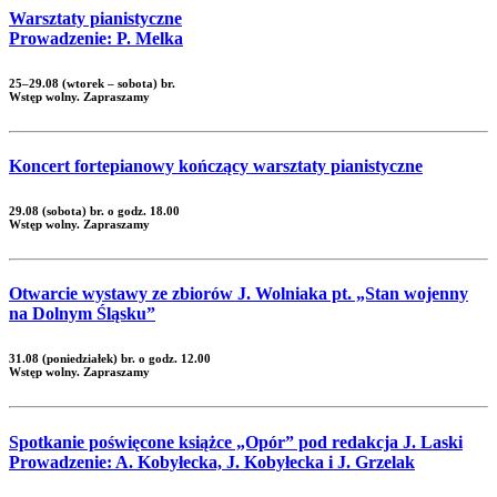
Warsztaty pianistyczne
Prowadzenie: P. Melka
25–29.08 (wtorek – sobota) br.
Wstęp wolny. Zapraszamy
Koncert fortepianowy kończący warsztaty pianistyczne
29.08 (sobota) br. o godz. 18.00
Wstęp wolny. Zapraszamy
Otwarcie wystawy ze zbiorów J. Wolniaka pt. „Stan wojenny
na Dolnym Śląsku”
31.08 (poniedziałek) br. o godz. 12.00
Wstęp wolny. Zapraszamy
Spotkanie poświęcone książce „Opór” pod redakcja J. Laski
Prowadzenie: A. Kobyłecka, J. Kobyłecka i J. Grzelak