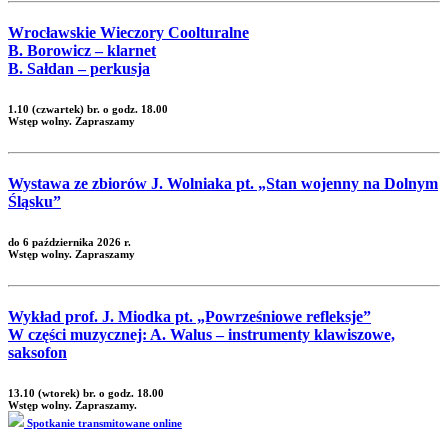
Wrocławskie Wieczory Coolturalne
B. Borowicz – klarnet
B. Sałdan – perkusja
1.10 (czwartek) br. o godz. 18.00
Wstęp wolny. Zapraszamy
Wystawa ze zbiorów J. Wolniaka pt. „Stan wojenny na Dolnym
Śląsku”
do 6 października 2026 r.
Wstęp wolny. Zapraszamy
Wykład prof. J. Miodka pt. „Powrześniowe refleksje”
W części muzycznej: A. Walus – instrumenty klawiszowe,
saksofon
13.10 (wtorek) br. o godz. 18.00
Wstęp wolny. Zapraszamy.
Spotkanie transmitowane online