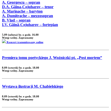
A. Georgescu – sopran
D.A. Găina-Cojuharov – tenor
A. Marinache – baryton
A. Dumitrache – mezzosopran
B. Vlad – sopran
I.V. Găină-Cojuharov – fortepian
5.09 (sobota) br. o godz. 16.00
Wstęp wolny. Zapraszamy
Koncert transmitowany online
Premiera tomu poetyckiego J. Woźniczki pt. „Post mortem”
8.09 (wtorek) br. o godz. 18.00
Wstęp wolny. Zapraszamy
Wystawa ilustracji M. Chabielskiego
8.09 (wtorek) br. o godz. 18.00
Wstęp wolny. Zapraszamy