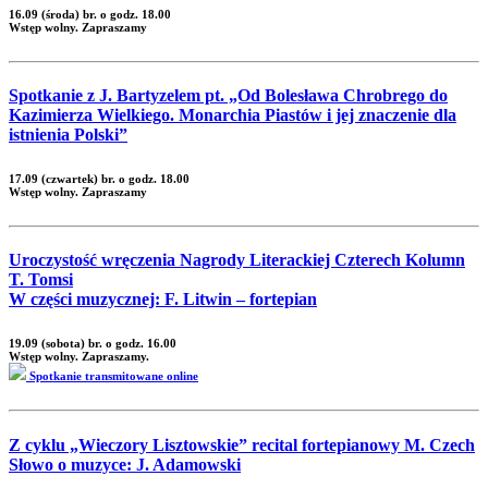
16.09 (środa) br. o godz. 18.00
Wstęp wolny. Zapraszamy
Spotkanie z J. Bartyzelem pt. „Od Bolesława Chrobrego do
Kazimierza Wielkiego. Monarchia Piastów i jej znaczenie dla
istnienia Polski”
17.09 (czwartek) br. o godz. 18.00
Wstęp wolny. Zapraszamy
Uroczystość wręczenia Nagrody Literackiej Czterech Kolumn
T. Tomsi
W części muzycznej: F. Litwin – fortepian
19.09 (sobota) br. o godz. 16.00
Wstęp wolny. Zapraszamy.
Spotkanie transmitowane online
Z cyklu „Wieczory Lisztowskie” recital fortepianowy M. Czech
Słowo o muzyce: J. Adamowski