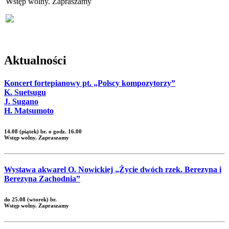
Wstęp wolny. Zapraszamy
Aktualności
Koncert fortepianowy pt. „Polscy kompozytorzy”
K. Suetsugu
J. Sugano
H. Matsumoto
14.08 (piątek) br. o godz. 16.00
Wstęp wolny. Zapraszamy
Wystawa akwarel O. Nowickiej „Życie dwóch rzek. Berezyna i
Berezyna Zachodnia”
do 25.08 (wtorek) br.
Wstęp wolny. Zapraszamy