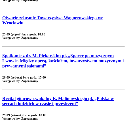
Wstęp wolny. Zapraszamy
Otwarte zebranie Towarzystwa Wagnerowskiego we
Wrocławiu
25.09 (piątek) br. o godz. 18.00
Wstęp wolny. Zapraszamy
Spotkanie z dr. M. Piekarskim pt. „Spacer po muzycznym
Lwowie. Między operą, kościołem, towarzystwem muzycznym i
prywatnymi salonami”
26.09 (sobota) br. o godz. 15.00
Wstęp wolny. Zapraszamy
Recital gitarowo-wokalny E. Malinowskiego pt. „Polska w
sercach ludzkich w czasie i przestrzeni”
29.09 (wtorek) br. o godz. 18.00
Wstęp wolny. Zapraszamy