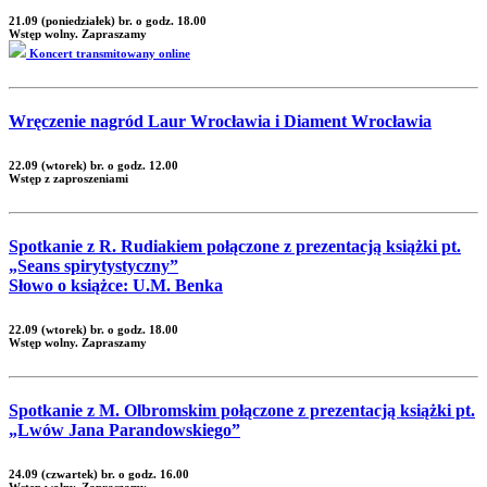
21.09 (poniedziałek) br. o godz. 18.00
Wstęp wolny. Zapraszamy
Koncert transmitowany online
Wręczenie nagród Laur Wrocławia i Diament Wrocławia
22.09 (wtorek) br. o godz. 12.00
Wstęp z zaproszeniami
Spotkanie z R. Rudiakiem połączone z prezentacją książki pt.
„Seans spirytystyczny”
Słowo o książce: U.M. Benka
22.09 (wtorek) br. o godz. 18.00
Wstęp wolny. Zapraszamy
Spotkanie z M. Olbromskim połączone z prezentacją książki pt.
„Lwów Jana Parandowskiego”
24.09 (czwartek) br. o godz. 16.00