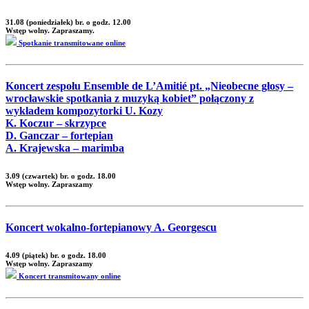
31.08 (poniedziałek) br. o godz. 12.00
Wstęp wolny. Zapraszamy.
Spotkanie transmitowane online
Koncert zespołu Ensemble de L’Amitié pt. „Nieobecne głosy –
wrocławskie spotkania z muzyką kobiet” połączony z
wykładem kompozytorki U. Kozy
K. Koczur – skrzypce
D. Ganczar – fortepian
A. Krajewska – marimba
3.09 (czwartek) br. o godz. 18.00
Wstęp wolny. Zapraszamy
Koncert wokalno-fortepianowy A. Georgescu
4.09 (piątek) br. o godz. 18.00
Wstęp wolny. Zapraszamy
Koncert transmitowany online