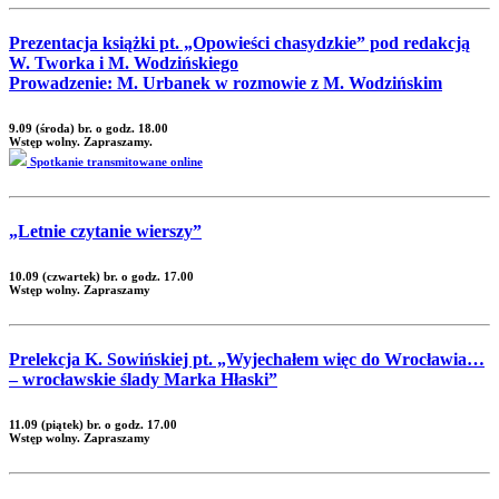
Prezentacja książki pt. „Opowieści chasydzkie” pod redakcją
W. Tworka i M. Wodzińskiego
Prowadzenie: M. Urbanek w rozmowie z M. Wodzińskim
9.09 (środa) br. o godz. 18.00
Wstęp wolny. Zapraszamy.
Spotkanie transmitowane online
„Letnie czytanie wierszy”
10.09 (czwartek) br. o godz. 17.00
Wstęp wolny. Zapraszamy
Prelekcja K. Sowińskiej pt. „Wyjechałem więc do Wrocławia…
– wrocławskie ślady Marka Hłaski”
11.09 (piątek) br. o godz. 17.00
Wstęp wolny. Zapraszamy