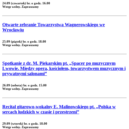
24.09 (czwartek) br. o godz. 16.00
Wstęp wolny. Zapraszamy
Otwarte zebranie Towarzystwa Wagnerowskiego we
Wrocławiu
25.09 (piątek) br. o godz. 18.00
Wstęp wolny. Zapraszamy
Spotkanie z dr. M. Piekarskim pt. „Spacer po muzycznym
Lwowie. Między operą, kościołem, towarzystwem muzycznym i
prywatnymi salonami”
26.09 (sobota) br. o godz. 15.00
Wstęp wolny. Zapraszamy
Recital gitarowo-wokalny E. Malinowskiego pt. „Polska w
sercach ludzkich w czasie i przestrzeni”
29.09 (wtorek) br. o godz. 18.00
Wstęp wolny. Zapraszamy