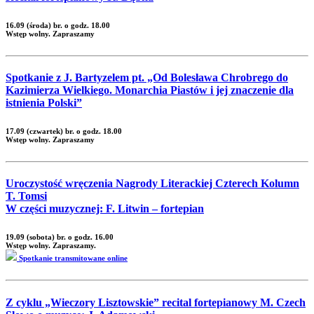
16.09 (środa) br. o godz. 18.00
Wstęp wolny. Zapraszamy
Spotkanie z J. Bartyzelem pt. „Od Bolesława Chrobrego do
Kazimierza Wielkiego. Monarchia Piastów i jej znaczenie dla
istnienia Polski”
17.09 (czwartek) br. o godz. 18.00
Wstęp wolny. Zapraszamy
Uroczystość wręczenia Nagrody Literackiej Czterech Kolumn
T. Tomsi
W części muzycznej: F. Litwin – fortepian
19.09 (sobota) br. o godz. 16.00
Wstęp wolny. Zapraszamy.
Spotkanie transmitowane online
Z cyklu „Wieczory Lisztowskie” recital fortepianowy M. Czech