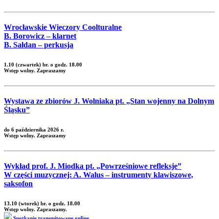
Wrocławskie Wieczory Coolturalne
B. Borowicz – klarnet
B. Sałdan – perkusja
1.10 (czwartek) br. o godz. 18.00
Wstęp wolny. Zapraszamy
Wystawa ze zbiorów J. Wolniaka pt. „Stan wojenny na Dolnym
Śląsku”
do 6 października 2026 r.
Wstęp wolny. Zapraszamy
Wykład prof. J. Miodka pt. „Powrześniowe refleksje”
W części muzycznej: A. Walus – instrumenty klawiszowe,
saksofon
13.10 (wtorek) br. o godz. 18.00
Wstęp wolny. Zapraszamy.
Spotkanie transmitowane online