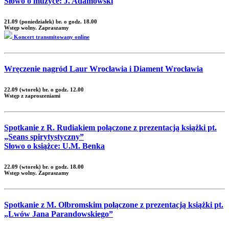
Słowo o muzyce: J. Adamowski
21.09 (poniedziałek) br. o godz. 18.00
Wstęp wolny. Zapraszamy
Koncert transmitowany online
Wręczenie nagród Laur Wrocławia i Diament Wrocławia
22.09 (wtorek) br. o godz. 12.00
Wstęp z zaproszeniami
Spotkanie z R. Rudiakiem połączone z prezentacją książki pt.
„Seans spirytystyczny”
Słowo o książce: U.M. Benka
22.09 (wtorek) br. o godz. 18.00
Wstęp wolny. Zapraszamy
Spotkanie z M. Olbromskim połączone z prezentacją książki pt.
„Lwów Jana Parandowskiego”