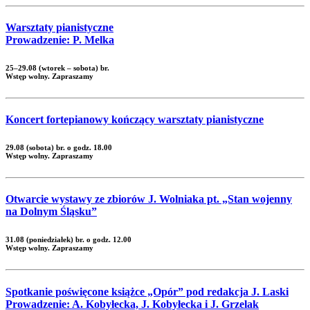
Warsztaty pianistyczne
Prowadzenie: P. Melka
25–29.08 (wtorek – sobota) br.
Wstęp wolny. Zapraszamy
Koncert fortepianowy kończący warsztaty pianistyczne
29.08 (sobota) br. o godz. 18.00
Wstęp wolny. Zapraszamy
Otwarcie wystawy ze zbiorów J. Wolniaka pt. „Stan wojenny
na Dolnym Śląsku”
31.08 (poniedziałek) br. o godz. 12.00
Wstęp wolny. Zapraszamy
Spotkanie poświęcone książce „Opór” pod redakcja J. Laski
Prowadzenie: A. Kobyłecka, J. Kobyłecka i J. Grzelak