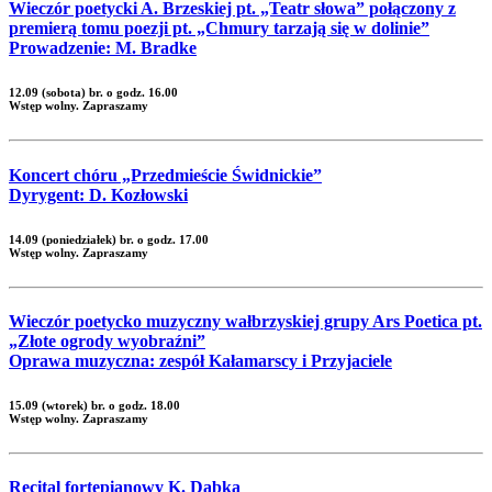
Wieczór poetycki A. Brzeskiej pt. „Teatr słowa” połączony z
premierą tomu poezji pt. „Chmury tarzają się w dolinie”
Prowadzenie: M. Bradke
12.09 (sobota) br. o godz. 16.00
Wstęp wolny. Zapraszamy
Koncert chóru „Przedmieście Świdnickie”
Dyrygent: D. Kozłowski
14.09 (poniedziałek) br. o godz. 17.00
Wstęp wolny. Zapraszamy
Wieczór poetycko muzyczny wałbrzyskiej grupy Ars Poetica pt.
„Złote ogrody wyobraźni”
Oprawa muzyczna: zespół Kałamarscy i Przyjaciele
15.09 (wtorek) br. o godz. 18.00
Wstęp wolny. Zapraszamy
Recital fortepianowy K. Dąbka