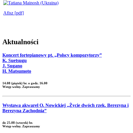
Afisz [pdf]
Aktualności
Koncert fortepianowy pt. „Polscy kompozytorzy”
K. Suetsugu
J. Sugano
H. Matsumoto
14.08 (piątek) br. o godz. 16.00
Wstęp wolny. Zapraszamy
Wystawa akwarel O. Nowickiej „Życie dwóch rzek. Berezyna i
Berezyna Zachodnia”
do 25.08 (wtorek) br.
Wstęp wolny. Zapraszamy